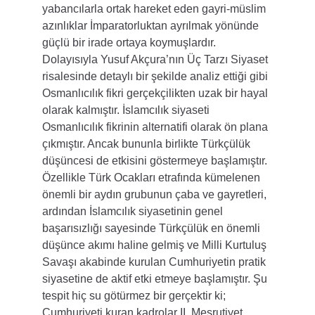
yabancılarla ortak hareket eden gayri-müslim 
azınlıklar İmparatorluktan ayrılmak yönünde 
güçlü bir irade ortaya koymuşlardır. 
Dolayısıyla Yusuf Akçura’nın Üç Tarzı Siyaset 
risalesinde detaylı bir şekilde analiz ettiği gibi 
Osmanlıcılık fikri gerçekçilikten uzak bir hayal 
olarak kalmıştır. İslamcılık siyaseti 
Osmanlıcılık fikrinin alternatifi olarak ön plana 
çıkmıştır. Ancak bununla birlikte Türkçülük 
düşüncesi de etkisini göstermeye başlamıştır. 
Özellikle Türk Ocakları etrafında kümelenen 
önemli bir aydın grubunun çaba ve gayretleri, 
ardından İslamcılık siyasetinin genel 
başarısızlığı sayesinde Türkçülük en önemli 
düşünce akımı haline gelmiş ve Milli Kurtuluş 
Savaşı akabinde kurulan Cumhuriyetin pratik 
siyasetine de aktif etki etmeye başlamıştır. Şu 
tespit hiç su götürmez bir gerçektir ki; 
Cumhuriyeti kuran kadrolar II. Meşrutiyet 