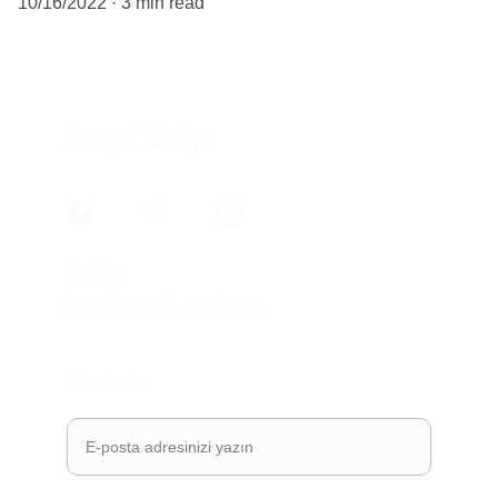
10/16/2022
3 min read
Sosyal Medya
İletişim
kemalistyon@gmail.com
Bize Katılın