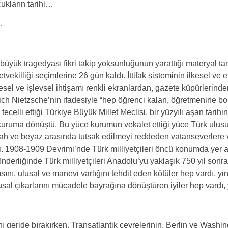
cukların tarihi…
…
 büyük tragedyası fikri takip yoksunluğunun yarattığı materyal tar
ekilliği seçimlerine 26 gün kaldı. İttifak sisteminin ilkesel ve et
sel ve işlevsel ihtişamı renkli ekranlardan, gazete küpürlerinde
rich Nietzsche’nin ifadesiyle “hep öğrenci kalan, öğretmenine b
tecelli ettiği Türkiye Büyük Millet Meclisi, bir yüzyılı aşan tarih
r kuruma dönüştü. Bu yüce kurumun vekalet ettiği yüce Türk ulu
h ve beyaz arasında tutsak edilmeyi reddeden vatanseverlere ve
i. 1908-1909 Devrimi’nde Türk milliyetçileri öncü konumda yer a
önderliğinde Türk milliyetçileri Anadolu’yu yaklaşık 750 yıl son
ını, ulusal ve manevi varlığını tehdit eden kötüler hep vardı, yin
usal çıkarlarını mücadele bayrağına dönüştüren iyiler hep vardı, 
nı geride bırakırken, Transatlantik çevrelerinin, Berlin ve Wash