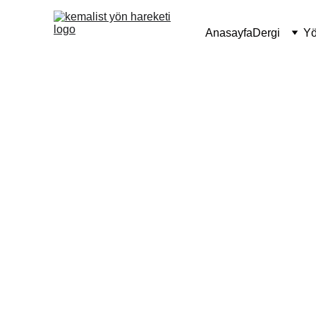
Anasayfa
Dergi
Yö