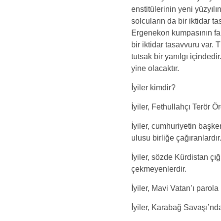
enstitülerinin yeni yüzyılı
solcuların da bir iktidar ta
Ergenekon kumpasının faill
bir iktidar tasavvuru var
tutsak bir yanılgı içindedi
yine olacaktır.
İyiler kimdir?
İyiler, Fethullahçı Terör
İyiler, cumhuriyetin başke
ulusu birliğe çağıranlardır
İyiler, sözde Kürdistan çı
çekmeyenlerdir.
İyiler, Mavi Vatan’ı parola
İyiler, Karabağ Savaşı’nd