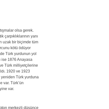
tışmalar olsa gerek. 
ik çarpıklıklarının yanı 
n uzak bir biçimde tüm 
orcunu kötü ödüyor 
inde Türk yurdunun yol 
su ise 1876 Anayasa 
 Türk milliyetçilerine 
ldı. 1920 ve 1923 
ra yeniden Türk yurduna 
e var. Türk’ün 
yine var.
ington merkezli düşünce 