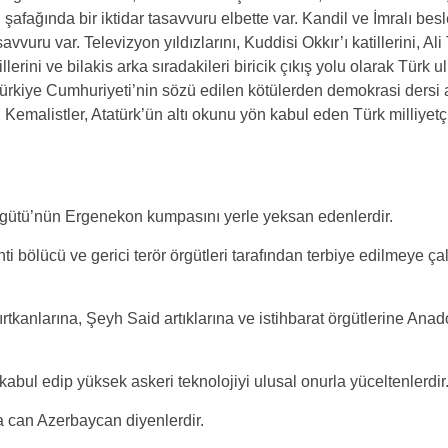
n şafağında bir iktidar tasavvuru elbette var. Kandil ve İmralı bes
savvuru var. Televizyon yıldızlarını, Kuddisi Okkır’ı katillerini, Al
erini ve bilakis arka sıradakileri biricik çıkış yolu olarak Türk 
. Türkiye Cumhuriyeti’nin sözü edilen kötülerden demokrasi dersi
r. Kemalistler, Atatürk’ün altı okunu yön kabul eden Türk milliyetçil
 Örgütü’nün Ergenekon kumpasını yerle yeksan edenlerdir.
nti bölücü ve gerici terör örgütleri tarafından terbiye edilmeye ç
.
ğırtkanlarına, Şeyh Said artıklarına ve istihbarat örgütlerine Ana
 kabul edip yüksek askeri teknolojiyi ulusal onurla yüceltenlerdir
a can Azerbaycan diyenlerdir.