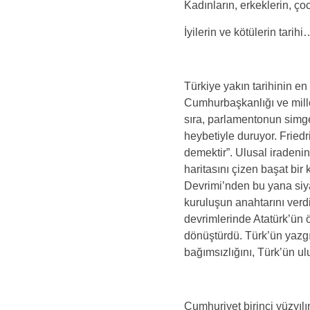
Kadınların, erkeklerin, ço
İyilerin ve kötülerin tarihi
Türkiye yakın tarihinin en
Cumhurbaşkanlığı ve milletv
sıra, parlamentonun simge
heybetiyle duruyor. Fried
demektir”. Ulusal iradenin 
haritasını çizen başat bi
Devrimi’nden bu yana siya
kuruluşun anahtarını verd
devrimlerinde Atatürk’ün 
dönüştürdü. Türk’ün yazgıs
bağımsızlığını, Türk’ün ul
Cumhuriyet birinci yüzyılı