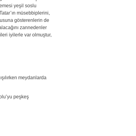
lemesi yeşil soslu 
i Tatar’ın müsebbiplerini, 
ulusuna gösterenlerin de 
 alacağını zannedenler 
eri iyilerle var olmuştur, 
alışılırken meydanlarda 
dolu’yu peşkeş 
.