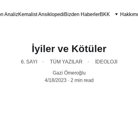
n Analiz
Kemalist Ansiklopedi
Bizden Haberler
BKK
Hakkım
İyiler ve Kötüler
6. SAYI
TÜM YAZILAR
İDEOLOJI
Gazi Ömeroğlu
4/18/2023
2 min read