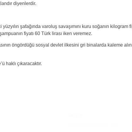
landır diyenlerdir.
i yüzyılın şafağında varoluş savaşımını kuru soğanın kilogram fiya
 şampuanın fiyatı 60 Türk lirası iken veremez.
sının öngördüğü sosyal devlet ilkesini gri binalarda kaleme alın
 haklı çıkaracaktır.
İletişim
kemalistyon@gmail.com