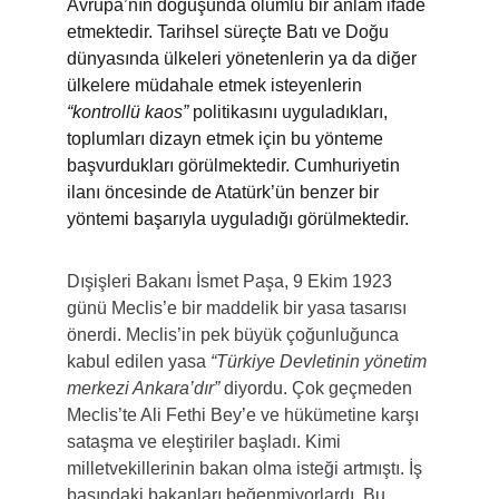
Avrupa’nın doğuşunda olumlu bir anlam ifade 
etmektedir. Tarihsel süreçte Batı ve Doğu 
dünyasında ülkeleri yönetenlerin ya da diğer 
ülkelere müdahale etmek isteyenlerin 
“kontrollü kaos”
 politikasını uyguladıkları, 
toplumları dizayn etmek için bu yönteme 
başvurdukları görülmektedir. Cumhuriyetin 
ilanı öncesinde de Atatürk’ün benzer bir 
yöntemi başarıyla uyguladığı görülmektedir.
Dışişleri Bakanı İsmet Paşa, 9 Ekim 1923 
günü Meclis’e bir maddelik bir yasa tasarısı 
önerdi. Meclis’in pek büyük çoğunluğunca 
kabul edilen yasa 
“Türkiye Devletinin yönetim 
merkezi Ankara’dır”
 diyordu. Çok geçmeden 
Meclis’te Ali Fethi Bey’e ve hükümetine karşı 
sataşma ve eleştiriler başladı. Kimi 
milletvekillerinin bakan olma isteği artmıştı. İş 
başındaki bakanları beğenmiyorlardı. Bu 