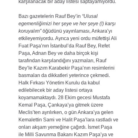
karşılanacak bir aday listesi saptayamıyordu.
Bazı gazetelerin Rauf Bey’in 
“Ulusal 
egemenliğimizi her şeye ve her şeye (!) karşı 
koruyalım”
 öğüdünü yayınlaması, Ankara’yı 
etkileyemiyordu. Ayrıca yeni ordu müfettişi Ali 
Fuat Paşa’nın İstanbul’da Rauf Bey, Refet 
Paşa, Adnan Bey ve daha birçok kişi 
tarafından karşılandığını yazmaları, Rauf 
Bey’le Kazım Karabekir Paşa’nın resimlerini 
basmaları da dikkatleri yeterince çekmedi. 
Halk Fırkası Yönetim Kurulu da kabul 
edilebilecek bir aday listesi ortaya 
koyamamaktaydı. 28 Ekim gecesi Mustafa 
Kemal Paşa, Çankaya’ya gitmek üzere 
Meclis’ten ayrılırken, o gün Ankara’ya gelen 
Kemalettin Sami ve Halit Paşa’lara rastladı ve 
onları akşam yemeğine çağırdı. İsmet Paşa 
ile Milli Savunma Bakanı Kazım Paşa’ya ve 