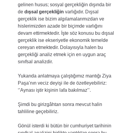
gelinen husus; sosyal gerçekliğin dışında bir 
de 
dışsal gerçekliğin 
varlığıdır. Dışsal 
gerçeklik ise bizim algılamalarımızdan ve 
hislerimizden azade bir biçimde varlığını 
devam ettirmektedir. İşte söz konusu bu dışsal 
gerçeklik ise ekseriyetle ekonomik temelde 
cereyan etmektedir. Dolayısıyla halen bu 
gerçekliği analiz etmek için en uygun araç 
sınıfsal analizdir.
Yukarıda anlatmaya çalıştığımız mantığı Ziya 
Paşa’nın veciz deyişi ile de özetleyebiliriz: 
‘’Aynası iştir kişinin lafa bakılmaz’’.
Şimdi bu girizgâhtan sonra mevcut halin 
tahliline geçebiliriz.
Gönül isterdi ki bütün bir cumhuriyet tarihinin 
sınıfsal analizini birlikte yaptıktan sonra bu 