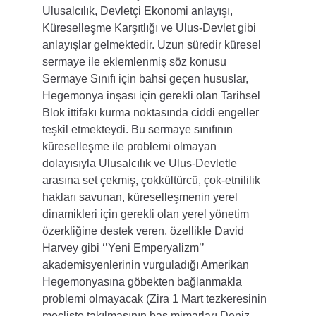
Ulusalcılık, Devletçi Ekonomi anlayışı, 
Küreselleşme Karşıtlığı ve Ulus-Devlet gibi 
anlayışlar gelmektedir. Uzun süredir küresel 
sermaye ile eklemlenmiş söz konusu 
Sermaye Sınıfı için bahsi geçen hususlar, 
Hegemonya inşası için gerekli olan Tarihsel 
Blok ittifakı kurma noktasında ciddi engeller 
teşkil etmekteydi. Bu sermaye sınıfının 
küreselleşme ile problemi olmayan 
dolayısıyla Ulusalcılık ve Ulus-Devletle 
arasına set çekmiş, çokkültürcü, çok-etnililik 
hakları savunan, küreselleşmenin yerel 
dinamikleri için gerekli olan yerel yönetim 
özerkliğine destek veren, özellikle David 
Harvey gibi ‘’Yeni Emperyalizm’’ 
akademisyenlerinin vurguladığı Amerikan 
Hegemonyasına göbekten bağlanmakla 
problemi olmayacak (Zira 1 Mart tezkeresinin 
mecliste takılmasının baş mimarları Deniz 