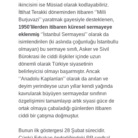
ikincisini ise Müsiad olarak kodlayabiliriz. 
İttihat Terakki döneminden itibaren ‘’Milli 
Burjuvazi’’ yaratmak gayesiyle desteklenen, 
1950’lilerden itibaren küresel sermayeye 
eklenmiş
 ‘’İstanbul Sermayesi’’ olarak da 
isimlendirilen (ki aslında çoğunluğu İstanbullu 
olmayan) bu sermaye sınıfı, Asker ve Sivil 
Bürokrasi ile ciddi ilişkiler içinde uzun 
dönemli olarak Türkiye siyasetinin 
belirleyicisi olmayı başarmıştır. Ancak 
‘’Anadolu Kaplanları’’ olarak da anılan ve 
deyim yerindeyse uzun yıllar kendi yağında 
kavrularak büyüyen sermayedar sınıfının 
özgelişimini tamamlayıp artık siyasi güce de 
ortak olmaya çabaladığı günlerden itibaren 
ciddi bir çatışma doğmuştur.
Bunun ilk göstergesi 28 Şubat sürecidir. 
Çünkü Erbakan önderliğindeki RP sınıfsal 