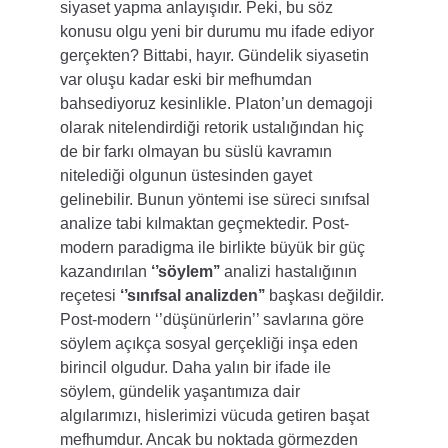
siyaset yapma anlayışıdır. Peki, bu söz 
konusu olgu yeni bir durumu mu ifade ediyor 
gerçekten? Bittabi, hayır. Gündelik siyasetin 
var oluşu kadar eski bir mefhumdan 
bahsediyoruz kesinlikle. Platon’un demagoji 
olarak nitelendirdiği retorik ustalığından hiç 
de bir farkı olmayan bu süslü kavramın 
nitelediği olgunun üstesinden gayet 
gelinebilir. Bunun yöntemi ise süreci sınıfsal 
analize tabi kılmaktan geçmektedir. Post-
modern paradigma ile birlikte büyük bir güç 
kazandırılan 
‘’söylem’’
 analizi hastalığının 
reçetesi 
‘’sınıfsal analizden’’
 başkası değildir. 
Post-modern ‘’düşünürlerin’’ savlarına göre 
söylem açıkça sosyal gerçekliği inşa eden 
birincil olgudur. Daha yalın bir ifade ile 
söylem, gündelik yaşantımıza dair 
algılarımızı, hislerimizi vücuda getiren başat 
mefhumdur. Ancak bu noktada görmezden 