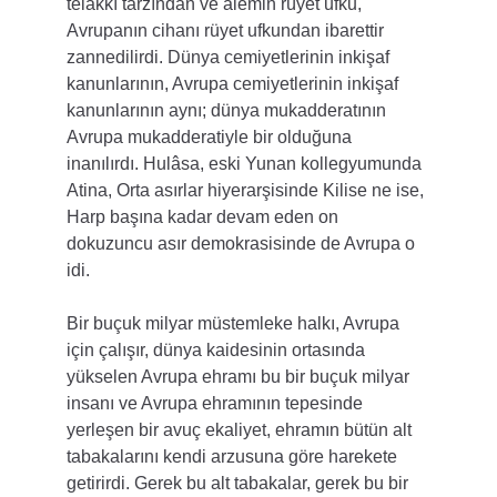
telâkkı tarzından ve âlemin rüyet ufku, 
Avrupanın cihanı rüyet ufkundan ibarettir 
zannedilirdi. Dünya cemiyetlerinin inkişaf 
kanunlarının, Avrupa cemiyetlerinin inkişaf 
kanunlarının aynı; dünya mukadderatının 
Avrupa mukadderatiyle bir olduğuna 
inanılırdı. Hulâsa, eski Yunan kollegyumunda 
Atina, Orta asırlar hiyerarşisinde Kilise ne ise, 
Harp başına kadar devam eden on 
dokuzuncu asır demokrasisinde de Avrupa o 
idi.
Bir buçuk milyar müstemleke halkı, Avrupa 
için çalışır, dünya kaidesinin ortasında 
yükselen Avrupa ehramı bu bir buçuk milyar 
insanı ve Avrupa ehramının tepesinde 
yerleşen bir avuç ekaliyet, ehramın bütün alt 
tabakalarını kendi arzusuna göre harekete 
getirirdi. Gerek bu alt tabakalar, gerek bu bir 