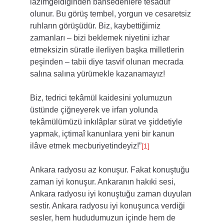
lâzımgeldiğinden bahsedenlere tesadüf 
olunur. Bu görüş tembel, yorgun ve cesaretsiz 
ruhların görüşüdür. Biz, kaybettiğimiz 
zamanları – bizi beklemek niyetini izhar 
etmeksizin süratle ilerliyen başka milletlerin 
peşinden – tabii diye tasvif olunan mecrada 
salına salına yürümekle kazanamayız!
Biz, tedrici tekâmül kaidesini yolumuzun 
üstünde çiğneyerek ve irfan yolunda 
tekâmülümüzü inkılâplar sürat ve şiddetiyle 
yapmak, içtimaî kanunlara yeni bir kanun 
ilâve etmek mecburiyetindeyiz!”
[1]
Ankara radyosu az konuşur. Fakat konuştuğu 
zaman iyi konuşur. Ankaranın hakıki sesi, 
Ankara radyosu iyi konuştuğu zaman duyulan 
sestir. Ankara radyosu iyi konuşunca verdiği 
sesler, hem hududumuzun içinde hem de 