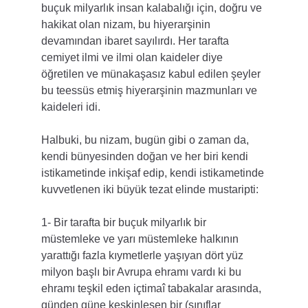
buçuk milyarlık insan kalabalığı için, doğru ve 
hakikat olan nizam, bu hiyerarşinin 
devamından ibaret sayılırdı. Her tarafta 
cemiyet ilmi ve ilmi olan kaideler diye 
öğretilen ve münakaşasız kabul edilen şeyler 
bu teessüs etmiş hiyerarşinin mazmunları ve 
kaideleri idi.
Halbuki, bu nizam, bugün gibi o zaman da, 
kendi bünyesinden doğan ve her biri kendi 
istikametinde inkişaf edip, kendi istikametinde 
kuvvetlenen iki büyük tezat elinde mustaripti:
1- Bir tarafta bir buçuk milyarlık bir 
müstemleke ve yarı müstemleke halkının 
yarattığı fazla kıymetlerle yaşıyan dört yüz 
milyon başlı bir Avrupa ehramı vardı ki bu 
ehramı teşkil eden içtimaî tabakalar arasında, 
günden güne keskinleşen bir (sınıflar 