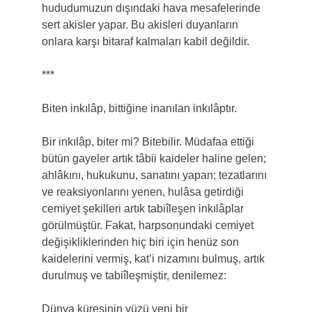
hududumuzun dışındaki hava mesafelerinde 
sert akisler yapar. Bu akisleri duyanların 
onlara karşı bitaraf kalmaları kabil değildir.
***
Biten inkılâp, bittiğine inanılan inkılâptır.
Bir inkılâp, biter mi? Bitebilir. Müdafaa ettiği 
bütün gayeler artık tâbii kaideler haline gelen; 
ahlâkını, hukukunu, sanatını yapan; tezatlarını 
ve reaksiyonlarını yenen, hulâsa getirdiği 
cemiyet şekilleri artık tabiîleşen inkılâplar 
görülmüştür. Fakat, harpsonundaki cemiyet 
değişikliklerinden hiç biri için henüz son 
kaidelerini vermiş, kat’i nizamını bulmuş, artık 
durulmuş ve tabiîleşmiştir, denilemez:
Dünya küresinin yüzü yeni bir 