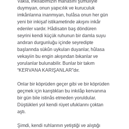
Vakıa, inkılâbımızın manasını şümuliyle 
duymıyan, onun yapıcılık ve kuruculuk 
imkânlarına inanmıyan, hulâsa onun her gün 
yeni bir inkişaf istikametinde akışını inkâr 
edenler vardır. Hâdisatın baş döndüren 
seyrini kendi küçük ruhunun bir damla suyu 
andıran durgunluğu içinde seyredipte 
başlarında sükûn uykuları duyanlar, hûlasa 
vekayiin bu engin akışından bıkanlar ve 
yorulanlar bulunabilir. Bunlar bir takım 
“KERVANA KARIŞANLAR”dır.
Onlar bir köprüden geçer gibi ve bir köprüden 
geçmek için karıştıkları bu inkılâp kervanına 
bir gün bile istinâs etmeden yoruldular. 
Düştükleri yol kendi rüyet ufuklarını çoktan 
aştı.
Şimdi, kendi ruhlarının yetiştiği ve alıştığı 