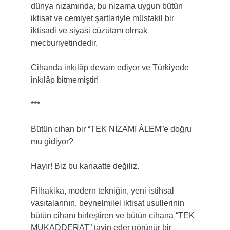
dünya nizamında, bu nizama uygun bütün 
iktisat ve cemiyet şartlariyle müstakil bir 
iktisadi ve siyasi cüzütam olmak 
mecburiyetindedir.
Cihanda inkılâp devam ediyor ve Türkiyede 
inkılâp bitmemiştir!
***
Bütün cihan bir “TEK NİZAMI ÂLEM”e doğru 
mu gidiyor?
Hayır! Biz bu kanaatte değiliz.
Filhakika, modern tekniğin, yeni istihsal 
vasıtalarının, beynelmilel iktisat usullerinin 
bütün cihanı birleştiren ve bütün cihana “TEK 
MUKADDERAT” tayin eder görünür bir 