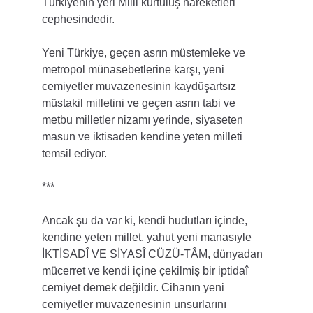
Türkiyenin yeri Milli kurtuluş hareketleri 
cephesindedir.
Yeni Türkiye, geçen asrın müstemleke ve 
metropol münasebetlerine karşı, yeni 
cemiyetler muvazenesinin kaydüşartsız 
müstakil milletini ve geçen asrın tabi ve 
metbu milletler nizamı yerinde, siyaseten 
masun ve iktisaden kendine yeten milleti 
temsil ediyor.
***
Ancak şu da var ki, kendi hudutları içinde, 
kendine yeten millet, yahut yeni manasıyle 
İKTİSADÎ VE SİYASÎ CÜZÜ-TÂM, dünyadan 
mücerret ve kendi içine çekilmiş bir iptidaî 
cemiyet demek değildir. Cihanın yeni 
cemiyetler muvazenesinin unsurlarını 