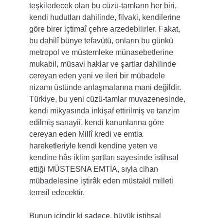
teşkiledecek olan bu cüzü-tamların her biri, 
kendi hudutları dahilinde, filvaki, kendilerine 
göre birer içtimaî çehre arzedebilirler. Fakat, 
bu dahilî bünye tefavütü, onların bu günkü 
metropol ve müstemleke münasebetlerine 
mukabil, müsavi haklar ve şartlar dahilinde 
cereyan eden yeni ve ileri bir mübadele 
nizamı üstünde anlaşmalarına mani değildir. 
Türkiye, bu yeni cüzü-tamlar muvazenesinde, 
kendi mikyasında inkişaf ettirilmiş ve tanzim 
edilmiş sanayii, kendi kanunlarına göre 
cereyan eden Millî kredi ve emtia 
hareketleriyle kendi kendine yeten ve 
kendine hâs iklim şartları sayesinde istihsal 
ettiği MÜSTESNA EMTİA, sıyla cihan 
mübadelesine iştirâk eden müstakil milleti 
temsil edecektir.
Bunun içindir ki sadece, büyük istihsal 