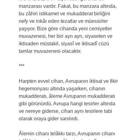
manzarası vardır. Fakat, bu manzara altında, 
bu zâhiri istikamet ve mukadderat birliğini 
nefy ve inkâr eden tezatlar ve müessirler 
yaşıyor. Bize göre cihanda yeni cemiyetler 
muvazenesi, her biri ayrı ayrı, siyaseten ve 
iktisaden müstakil, siyasî ve iktisadî cüzü 
tamlar muvazenesi olacaktır.
***
Harpten evvel cihan, Avrupanın iktisat ve fikir 
hegemonyası altında yaşarken, cihanın 
mukadderatı, âleme Avrupanın mukadderatı 
gibi görünürdü. Avrupa hangi tesirler altında 
ve nereye giderse, cihan aynı tesirlere tabi 
olarak oraya gider sanılırdı.
Âlemin cihanı telâkkı tarzı, Avrupanın cihanı 