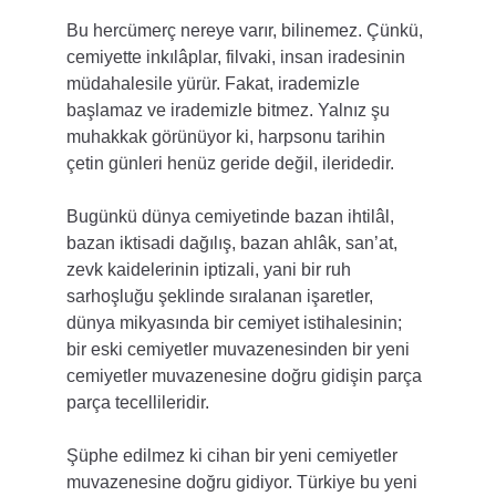
Bu hercümerç nereye varır, bilinemez. Çünkü, 
cemiyette inkılâplar, filvaki, insan iradesinin 
müdahalesile yürür. Fakat, irademizle 
başlamaz ve irademizle bitmez. Yalnız şu 
muhakkak görünüyor ki, harpsonu tarihin 
çetin günleri henüz geride değil, ileridedir.
Bugünkü dünya cemiyetinde bazan ihtilâl, 
bazan iktisadi dağılış, bazan ahlâk, san’at, 
zevk kaidelerinin iptizali, yani bir ruh 
sarhoşluğu şeklinde sıralanan işaretler, 
dünya mikyasında bir cemiyet istihalesinin; 
bir eski cemiyetler muvazenesinden bir yeni 
cemiyetler muvazenesine doğru gidişin parça 
parça tecellileridir.
Şüphe edilmez ki cihan bir yeni cemiyetler 
muvazenesine doğru gidiyor. Türkiye bu yeni 