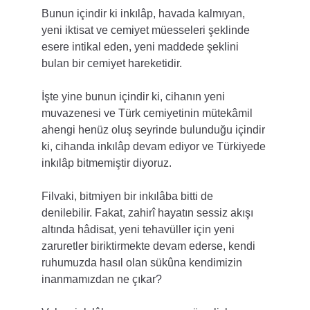
Bunun içindir ki inkılâp, havada kalmıyan, 
yeni iktisat ve cemiyet müesseleri şeklinde 
esere intikal eden, yeni maddede şeklini 
bulan bir cemiyet hareketidir.
İşte yine bunun içindir ki, cihanın yeni 
muvazenesi ve Türk cemiyetinin mütekâmil 
ahengi henüz oluş seyrinde bulunduğu içindir 
ki, cihanda inkılâp devam ediyor ve Türkiyede 
inkılâp bitmemiştir diyoruz.
Filvaki, bitmiyen bir inkılâba bitti de 
denilebilir. Fakat, zahirî hayatın sessiz akışı 
altında hâdisat, yeni tehavüller için yeni 
zaruretler biriktirmekte devam ederse, kendi 
ruhumuzda hasıl olan sükûna kendimizin 
inanmamızdan ne çıkar?